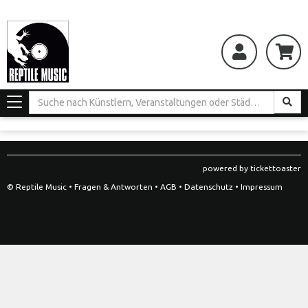
Toggle
navigation
powered by tickettoaster
© Reptile Music •
Fragen & Antworten
•
AGB
•
Datenschutz
•
Impressum