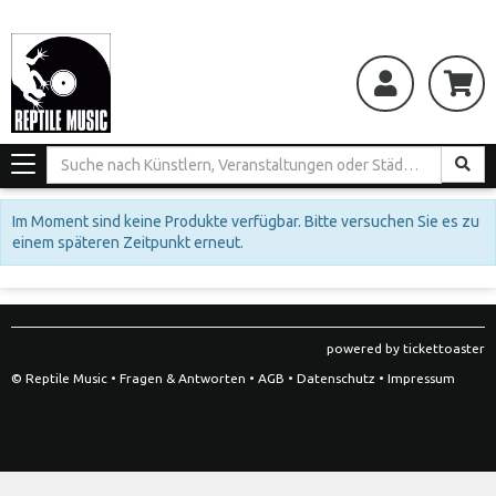
Toggle
navigation
Im Moment sind keine Produkte verfügbar. Bitte versuchen Sie es zu
einem späteren Zeitpunkt erneut.
powered by tickettoaster
© Reptile Music •
Fragen & Antworten
•
AGB
•
Datenschutz
•
Impressum