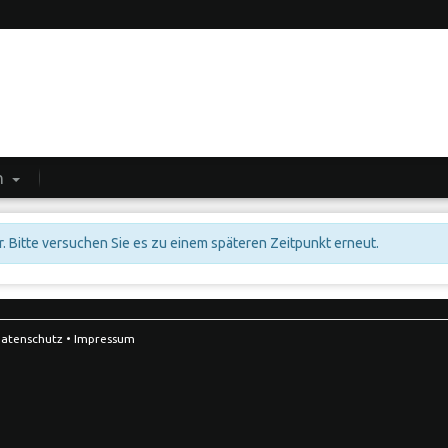
n
. Bitte versuchen Sie es zu einem späteren Zeitpunkt erneut.
atenschutz
•
Impressum