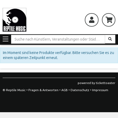
Toggle
navigation
Im Moment sind keine Produkte verfügbar. Bitte versuchen Sie es zu
einem späteren Zeitpunkt erneut.
powered by tickettoaster
© Reptile Music •
Fragen & Antworten
•
AGB
•
Datenschutz
•
Impressum